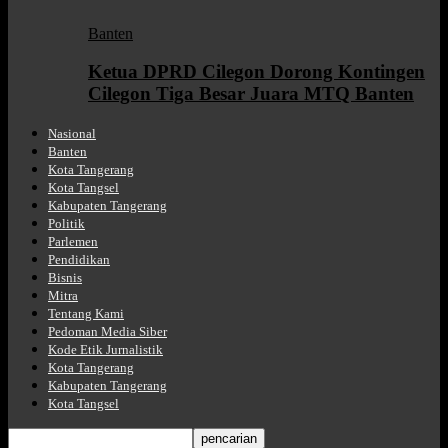
Banten
Ketua DPRD Cilegon Dorong Kontingen
Cilegon Tiga Besar Juara MTQ Banten
Nasional
Banten
Kota Tangerang
Kota Tangsel
Kabupaten Tangerang
Politik
Parlemen
Pendidikan
Bisnis
Mitra
Tentang Kami
Pedoman Media Siber
Kode Etik Jurnalistik
Kota Tangerang
Kabupaten Tangerang
Kota Tangsel