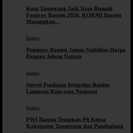
Kota Tangerang Jadi Tuan Rumah
Forprov Banten 2026, KORMI Banten
Matangkan…
Banten
Pemprov Banten Jamin Stabilitas Harga
Pangan Jelang Nataru
Banten
Survei Penilaian Integritas Banten
Lampaui Rata-rata Nasional
Banten
PWI Banten Tetapkan Plt Ketua
Kabupaten Tangerang dan Pandeglang