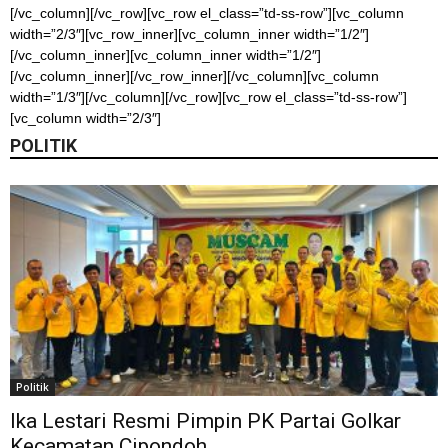
[/vc_column][/vc_row][vc_row el_class=”td-ss-row”][vc_column
width=”2/3″][vc_row_inner][vc_column_inner width=”1/2″]
[/vc_column_inner][vc_column_inner width=”1/2″]
[/vc_column_inner][/vc_row_inner][/vc_column][vc_column
width=”1/3″][/vc_column][/vc_row][vc_row el_class=”td-ss-row”]
[vc_column width=”2/3″]
POLITIK
Politik
Ika Lestari Resmi Pimpin PK Partai Golkar
Kecamatan Cipondoh