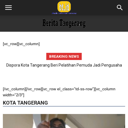
[vc_row][vc_column]
BREAKING NEWS
Dispora Kota Tangerang Beri Pelatihan Pemuda Jadi Pengusaha
Jago AI
[/vc_column][/vc_row][vc_row el_class=”td-ss-row”][vc_column
width=”2/3″]
KOTA TANGERANG