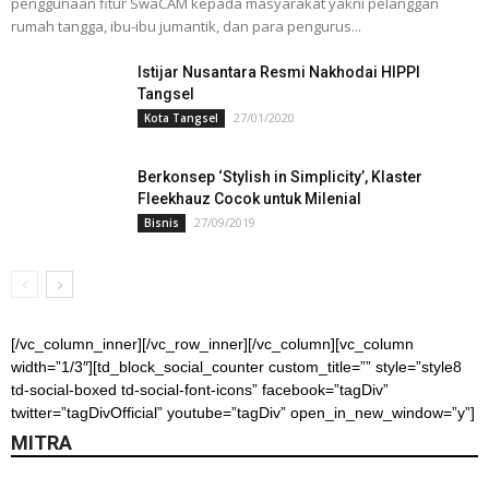
penggunaan fitur SwaCAM kepada masyarakat yakni pelanggan
rumah tangga, ibu-ibu jumantik, dan para pengurus...
Istijar Nusantara Resmi Nakhodai HIPPI
Tangsel
27/01/2020
Kota Tangsel
Berkonsep ‘Stylish in Simplicity’, Klaster
Fleekhauz Cocok untuk Milenial
27/09/2019
Bisnis
[/vc_column_inner][/vc_row_inner][/vc_column][vc_column
width=”1/3″][td_block_social_counter custom_title=”” style=”style8
td-social-boxed td-social-font-icons” facebook=”tagDiv”
twitter=”tagDivOfficial” youtube=”tagDiv” open_in_new_window=”y”]
MITRA