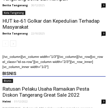
Berita Tangerang
-
30/12/2025
0
Kota Tangerang
HUT ke-61 Golkar dan Kepedulian Terhadap
Masyarakat
Berita Tangerang
-
22/10/2025
0
[/vc_column][vc_column width=”1/3″][/vc_column][/vc_row][vc_row
el_class=”td-ss-row”][vc_column width=”2/3″][vc_row_inner]
[vc_column_inner width=”1/2″]
BISNIS
Bisnis
Ratusan Pelaku Usaha Ramaikan Pesta
Diskon Tangerang Great Sale 2022
Helmi
-
01/12/2022
0