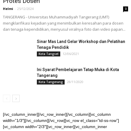
Protes Dosen
Helmi
-
25/12/2024
0
TANGERANG - Universitas Muhammadiyah Tangerang (UMT)
mengklarifikasi kejadian yang menimbulkan keresahan para dosen
dan tenaga kependidikan, menyusul viralnya foto dan video papan...
Sinar Mas Land Gelar Workshop dan Pelatihan
Tenaga Pendidik
12/06/2021
Kota Tangsel
Ini Syarat Pembelajaran Tatap Muka di Kota
Tangerang
28/11/2020
Kota Tangerang
[/vc_column_inner][/vc_row_inner][/vc_column][vc_column
width=”1/3″][/vc_column][/vc_row][vc_row el_class=”td-ss-row”]
[vc_column width=”2/3″][vc_row_inner][vc_column_inner