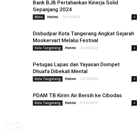
Bank BJB Pertahankan Kinerja Solid
Sepanjang 2024
Helmi
-
10/12/2024
Mitra
0
Disbudpar Kota Tangerang Angkat Sejarah
Mookervart Melalui Festival
Helmi
-
26/10/2023
Kota Tangerang
0
Petugas Lapas dan Yayasan Dompet
Dhuafa Dibekali Mental
Helmi
-
23/10/2019
Kota Tangerang
0
PDAM TB Kirim Air Bersih ke Cibodas
Helmi
-
07/10/2019
Kota Tangerang
0