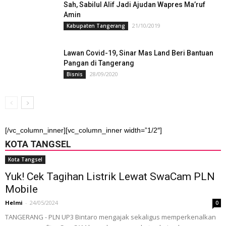
Sah, Sabilul Alif Jadi Ajudan Wapres Ma’ruf
Amin
21/10/2019
Kabupaten Tangerang
Lawan Covid-19, Sinar Mas Land Beri Bantuan
Pangan di Tangerang
28/09/2020
Bisnis
[/vc_column_inner][vc_column_inner width=”1/2″]
KOTA TANGSEL
Kota Tangsel
Yuk! Cek Tagihan Listrik Lewat SwaCam PLN
Mobile
Helmi
-
24/05/2024
0
TANGERANG - PLN UP3 Bintaro mengajak sekaligus memperkenalkan