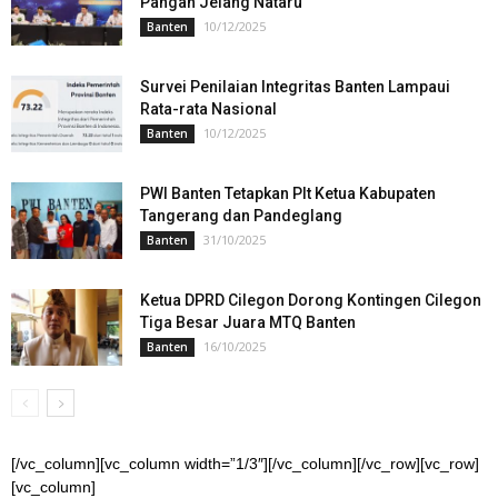
Pangan Jelang Nataru
10/12/2025
Banten
Survei Penilaian Integritas Banten Lampaui
Rata-rata Nasional
10/12/2025
Banten
PWI Banten Tetapkan Plt Ketua Kabupaten
Tangerang dan Pandeglang
31/10/2025
Banten
Ketua DPRD Cilegon Dorong Kontingen Cilegon
Tiga Besar Juara MTQ Banten
16/10/2025
Banten
[/vc_column][vc_column width=”1/3″][/vc_column][/vc_row][vc_row]
[vc_column]