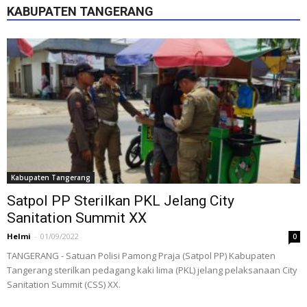
KABUPATEN TANGERANG
Kabupaten Tangerang
Satpol PP Sterilkan PKL Jelang City
Sanitation Summit XX
Helmi
-
01/09/2022
0
TANGERANG - Satuan Polisi Pamong Praja (Satpol PP) Kabupaten
Tangerang sterilkan pedagang kaki lima (PKL) jelang pelaksanaan City
Sanitation Summit (CSS) XX.