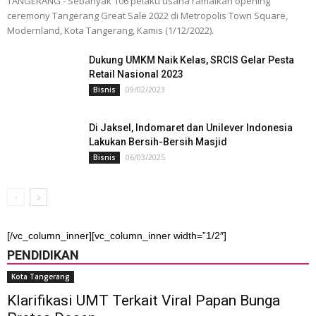
TANGERANG - Sebanyak 106 pelaku usaha ramaikan opening
ceremony Tangerang Great Sale 2022 di Metropolis Town Square,
Modernland, Kota Tangerang, Kamis (1/12/2022).
Dukung UMKM Naik Kelas, SRCIS Gelar Pesta
Retail Nasional 2023
09/02/2023
Bisnis
Di Jaksel, Indomaret dan Unilever Indonesia
Lakukan Bersih-Bersih Masjid
06/03/2025
Bisnis
[/vc_column_inner][vc_column_inner width=”1/2″]
PENDIDIKAN
Kota Tangerang
Klarifikasi UMT Terkait Viral Papan Bunga