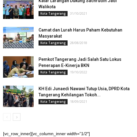
Katar Larangan Dukung Sachrudin Jadi
Walikota
31/10/2021
Kota Tangerang
Camat dan Lurah Harus Paham Kebutuhan
Masyarakat
28/08/2018
Kota Tangerang
Pemkot Tangerang Jadi Salah Satu Lokus
Penerapan E-Kinerja BKN
19/10/2022
Kota Tangerang
KH Edi Junaedi Nawawi Tutup Usia, DPRD Kota
Tangerang Kehilangan Tokoh...
18/09/2021
Kota Tangerang
[vc_row_inner][vc_column_inner width=”1/2″]