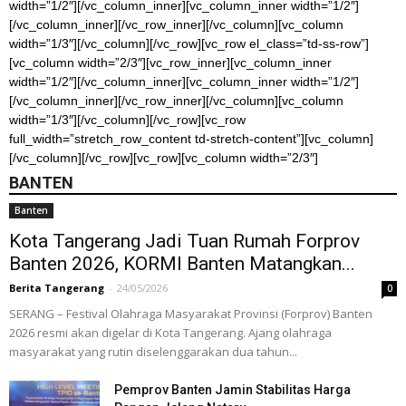
width=”1/2″][/vc_column_inner][vc_column_inner width=”1/2″]
[/vc_column_inner][/vc_row_inner][/vc_column][vc_column
width=”1/3″][/vc_column][/vc_row][vc_row el_class=”td-ss-row”]
[vc_column width=”2/3″][vc_row_inner][vc_column_inner
width=”1/2″][/vc_column_inner][vc_column_inner width=”1/2″]
[/vc_column_inner][/vc_row_inner][/vc_column][vc_column
width=”1/3″][/vc_column][/vc_row][vc_row
full_width=”stretch_row_content td-stretch-content”][vc_column]
[/vc_column][/vc_row][vc_row][vc_column width=”2/3″]
BANTEN
Banten
Kota Tangerang Jadi Tuan Rumah Forprov
Banten 2026, KORMI Banten Matangkan...
Berita Tangerang
-
24/05/2026
0
​SERANG – Festival Olahraga Masyarakat Provinsi (Forprov) Banten
2026 resmi akan digelar di Kota Tangerang. Ajang olahraga
masyarakat yang rutin diselenggarakan dua tahun...
Pemprov Banten Jamin Stabilitas Harga