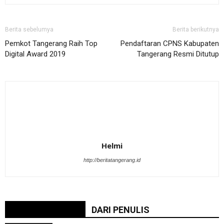
Berita sebelumya
Berita berikutnya
Pemkot Tangerang Raih Top
Pendaftaran CPNS Kabupaten
Digital Award 2019
Tangerang Resmi Ditutup
Helmi
http://beritatangerang.id
BERITA TERKAIT
DARI PENULIS