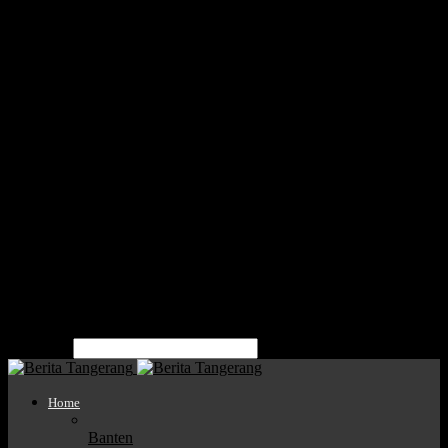
Home
Nasional
Banten
Kota Tangerang
Kota Tangsel
Kabupaten Tangerang
Politik
Parlemen
Pendidikan
Bisnis
Mitra
Tentang Kami
Pedoman Media Siber
Kode Etik Jurnalistik
Kota Tangerang
Kabupaten Tangerang
Kota Tangsel
pencarian
Home
Banten