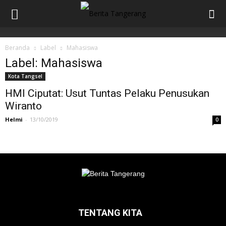
Beranda
Label
Mahasiswa
Label: Mahasiswa
Kota Tangsel
HMI Ciputat: Usut Tuntas Pelaku Penusukan
Wiranto
Helmi
-
13/10/2019
0
TENTANG KITA