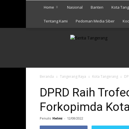
Home
Nasional
Banten
Kota Tan
Tentang Kami
Pedoman Media Siber
Kod
Berita
Tangerang
Beranda
Tangerang Raya
Kota Tangerang
DP
DPRD Raih Trofe
Forkopimda Kota
Penulis
Helmi
-
12/08/2022