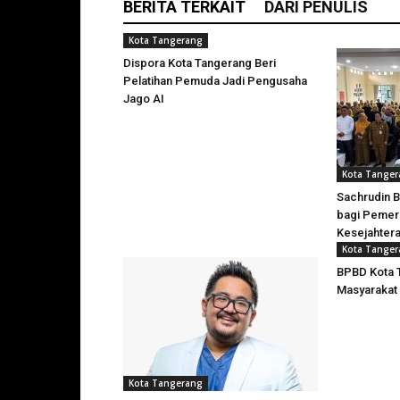
BERITA TERKAIT
DARI PENULIS
Kota Tangerang
Dispora Kota Tangerang Beri
Pelatihan Pemuda Jadi Pengusaha
Jago AI
Kota Tange
Sachrudin B
bagi Pemer
Kesejahtera
Kota Tange
BPBD Kota 
Masyarakat
Kota Tangerang