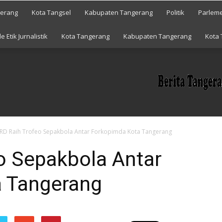
gerang
Kota Tangsel
Kabupaten Tangerang
Politik
Parlem
e Etik Jurnalistik
Kota Tangerang
Kabupaten Tangerang
Kota 
RD Raih Trofeo Sepakbola Antar Forkopimda Kota Tangerang
o Sepakbola Antar
 Tangerang