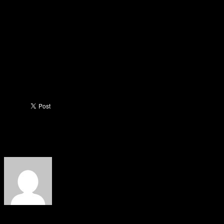
LABEL
Berita Tangerang
Kota Tangerang
PDAM Tirta Benteng
BAGIKAN
Facebook
Twitter
Berita sebelumya
Ribuan Alumni Hadiri Halal Bihalal SMAN 6
Kota Tangerang
Berita berikutnya
Reses, Warga Dapil IV Usul Pembangunan SMA-
SMK
Berita Tangerang
https://beritatangerang.id