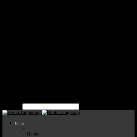
Home
Nasional
Banten
Kota Tangerang
Kota Tangsel
Kabupaten Tangerang
Politik
Parlemen
Pendidikan
Bisnis
Mitra
Tentang Kami
Pedoman Media Siber
Kode Etik Jurnalistik
Kota Tangerang
Kabupaten Tangerang
Kota Tangsel
pencarian
Home
Banten