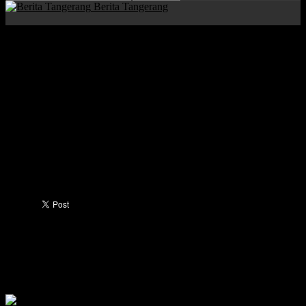
Berita Tangerang
Beranda
Tangerang Raya
Kota Tangerang
Pengumuman
Prakualifikasi Tahap Dua
Pengumuman Prakualifikasi Tahap Dua
Penulis
Berita Tangerang
-
15/06/2023
Berbagi di Facebook
Tweet di Twitter