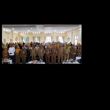
Dispora Kota Tangerang Beri Pelatihan Pemuda
Jadi Pengusaha Jago AI
Berita Tangerang
-
21/07/2026
0
Kota Tangerang
Sachrudin Buka Pelatihan Tata Boga bagi Pemerlu
Pelayanan Kesejahteraan Sosial
Berita Tangerang
-
07/07/2026
0
Politik