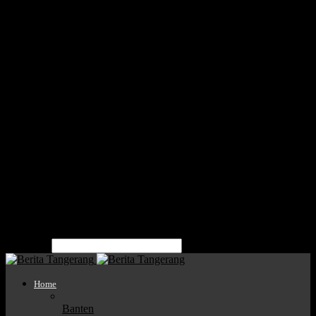
Home
Nasional
Banten
Kota Tangerang
Kota Tangsel
Kabupaten Tangerang
Politik
Parlemen
Pendidikan
Bisnis
Mitra
Tentang Kami
Pedoman Media Siber
Kode Etik Jurnalistik
Kota Tangerang
Kabupaten Tangerang
Kota Tangsel
pencarian
Home
Banten