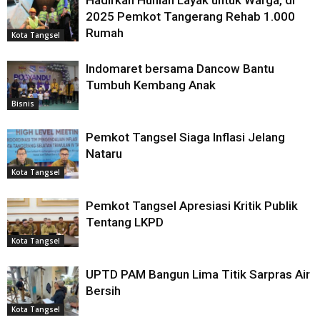
Hadirkan Hunian Layak untuk Warga, di
2025 Pemkot Tangerang Rehab 1.000
Rumah
Kota Tangsel
Indomaret bersama Dancow Bantu
Tumbuh Kembang Anak
Bisnis
Pemkot Tangsel Siaga Inflasi Jelang
Nataru
Kota Tangsel
Pemkot Tangsel Apresiasi Kritik Publik
Tentang LKPD
Kota Tangsel
UPTD PAM Bangun Lima Titik Sarpras Air
Bersih
Kota Tangsel