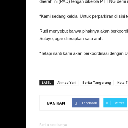
daerah ini (PAD) tengah dikelola PT TNG dem
“Kami sedang kelola. Untuk perparkiran di sini
Rudi menyebut bahwa pihaknya akan berkoordin
Sutoyo, agar diterapkan satu arah.
“Tetapi nanti kami akan berkoordinasi dengan D
LABEL
Ahmad Yani
Berita Tangerang
Kota 
BAGIKAN
Facebook
Twitter
Berita sebelumya