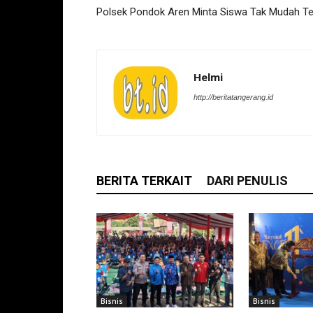
Polsek Pondok Aren Minta Siswa Tak Mudah Te
Helmi
http://beritatangerang.id
BERITA TERKAIT
DARI PENULIS
Bisnis
Bisnis