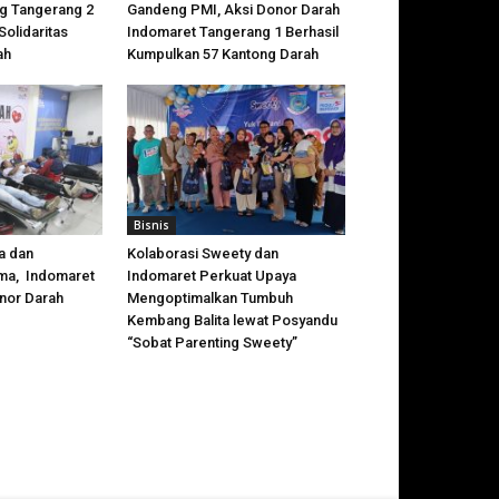
g Tangerang 2
Gandeng PMI, Aksi Donor Darah
olidaritas
Indomaret Tangerang 1 Berhasil
ah
Kumpulkan 57 Kantong Darah
Bisnis
a dan
Kolaborasi Sweety dan
ma, Indomaret
Indomaret Perkuat Upaya
nor Darah
Mengoptimalkan Tumbuh
Kembang Balita lewat Posyandu
“Sobat Parenting Sweety”