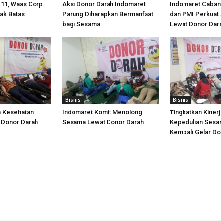
-11, Waas Corp
Aksi Donor Darah Indomaret
Indomaret Caban
ak Batas
Parung Diharapkan Bermanfaat
dan PMI Perkuat S
bagi Sesama
Lewat Donor Dar
Bisnis
Bisnis
a Kesehatan
Indomaret Komit Menolong
Tingkatkan Kinerj
 Donor Darah
Sesama Lewat Donor Darah
Kepedulian Sesa
Kembali Gelar Do