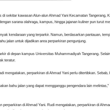
as di sekitar kawasan Alun-alun Ahmad Yani Kecamatan Tangerang, K
dengan sarana olahraga, kampus, hingga jajanan kuliner pun turut me
 banyak kendaraan yang terparkir. Namun, berdasarkan pantauan, tem
hu jalan untuk dijadikan area perparkiran pengunjung.
rparkir di depan kampus Universitas Muhammadiyah Tangerang. Sela
k teratur.
 mengatakan, perparkiran di Ahmad Yani perlu ditertibkan. Sebab, b
akan bahu jalan yang dapat mengganggu pengendara lain melintas,”
 perparkiran di Ahmad Yani. Rudi mengatakan, perparkiran di Ahma