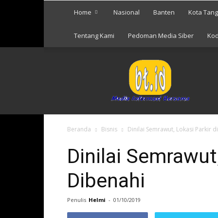
Home
Nasional
Banten
Kota Tan
Tentang Kami
Pedoman Media Siber
Kod
Berita
Tangerang
Beranda
Bisnis
Dinilai Semrawut, Lokasi Parkir 
Dinilai Semrawut
Dibenahi
Penulis
Helmi
-
01/10/2019