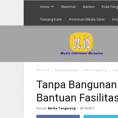
Home
Nasional
Banten
Kota Tan
Tentang Kami
Pedoman Media Siber
Kod
Berita
Tangerang
Beranda
Tangerang Raya
Kota Tangerang
Tan
Tanpa Bangunan 
Bantuan Fasilita
Penulis
Berita Tangerang
-
20/10/2017