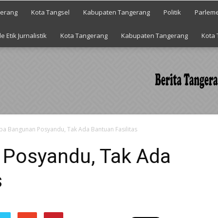
gerang
Kota Tangsel
Kabupaten Tangerang
Politik
Parlem
e Etik Jurnalistik
Kota Tangerang
Kabupaten Tangerang
Kota 
pa Bangunan Posyandu, Tak Ada Bantuan Fasilitas
Posyandu, Tak Ada
s