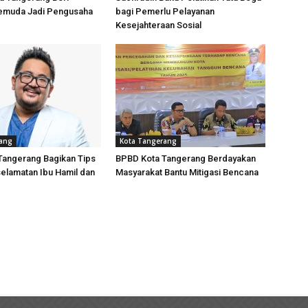
Pemuda Jadi Pengusaha
bagi Pemerlu Pelayanan
Kesejahteraan Sosial
rang
Kota Tangerang
Tangerang Bagikan Tips
BPBD Kota Tangerang Berdayakan
elamatan Ibu Hamil dan
Masyarakat Bantu Mitigasi Bencana