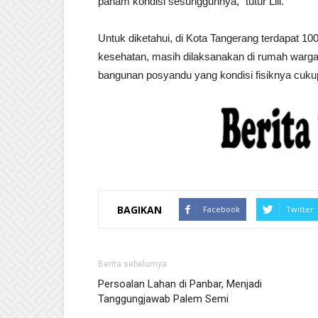
paham kondisi sesungguhnya,” tutur Lili.
Untuk diketahui, di Kota Tangerang terdapat 1
kesehatan, masih dilaksanakan di rumah warga,
bangunan posyandu yang kondisi fisiknya cuku
BAGIKAN
Facebook
Twitter
Berita sebelumya
Persoalan Lahan di Panbar, Menjadi
Tanggungjawab Palem Semi