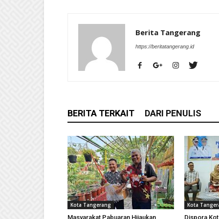
Berita Tangerang
https://beritatangerang.id
BERITA TERKAIT
DARI PENULIS
Kota Tangerang
Kota Tange
Masyarakat Pabuaran Hijaukan
Dispora Kot