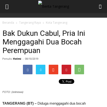
Beranda
Tangerang Raya
Kota Tangerang
Bak Dukun Cabul, Pria Ini
Menggagahi Dua Bocah
Perempuan
Penulis
Helmi
-
08/10/2019
FOTO: (istimewa)
TANGERANG (BT) –
Diduga menggagahi dua bocah