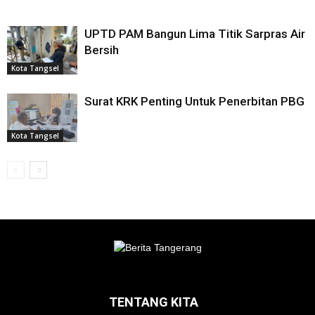
UPTD PAM Bangun Lima Titik Sarpras Air
Bersih
Kota Tangsel
Surat KRK Penting Untuk Penerbitan PBG
Kota Tangsel
TENTANG KITA