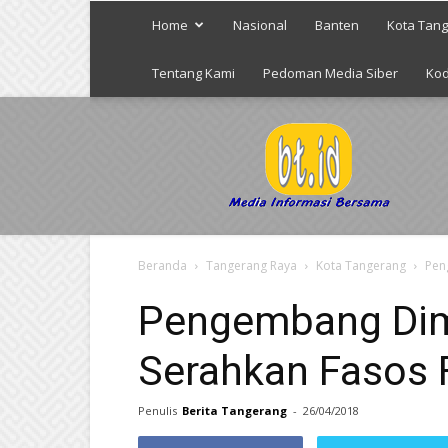
Home
Nasional
Banten
Kota Tan
Tentang Kami
Pedoman Media Siber
Kod
Berita
Tangerang
Beranda
Tangerang Raya
Kota Tangerang
Pen
Pengembang Dim
Serahkan Fasos
Penulis
Berita Tangerang
-
26/04/2018