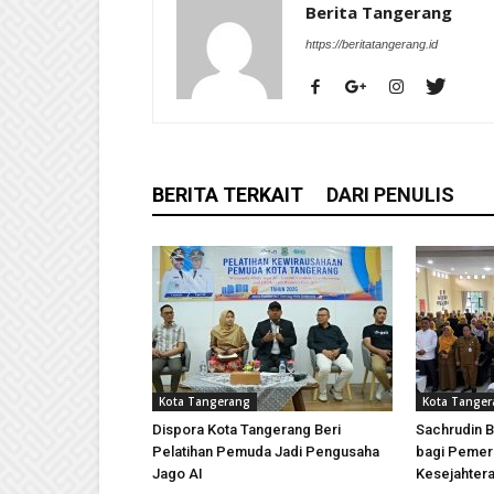
Berita Tangerang
https://beritatangerang.id
BERITA TERKAIT
DARI PENULIS
Kota Tangerang
Kota Tange
Dispora Kota Tangerang Beri
Sachrudin B
Pelatihan Pemuda Jadi Pengusaha
bagi Pemer
Jago AI
Kesejahtera