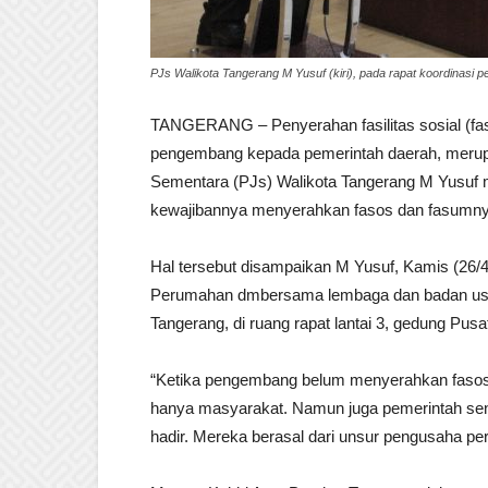
PJs Walikota Tangerang M Yusuf (kiri), pada rapat koordinas
TANGERANG – Penyerahan fasilitas sosial (fas
pengembang kepada pemerintah daerah, merupa
Sementara (PJs) Walikota Tangerang M Yusuf
kewajibannya menyerahkan fasos dan fasumny
Hal tersebut disampaikan M Yusuf, Kamis (26
Perumahan dmbersama lembaga dan badan usa
Tangerang, di ruang rapat lantai 3, gedung Pus
“Ketika pengembang belum menyerahkan fasos 
hanya masyarakat. Namun juga pemerintah send
hadir. Mereka berasal dari unsur pengusaha p