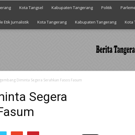
gerang
Kota Tangsel
Kabupaten Tangerang
Politik
Parlem
e Etik Jurnalistik
Kota Tangerang
Kabupaten Tangerang
Kota 
gembang Diminta Segera Serahkan Fasos Fasum
inta Segera
 Fasum