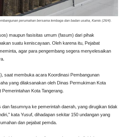
i pembangunan perumahan bersama lembaga dan badan usaha, Kamis (26/4).
os) maupun fasisitas umum (fasum) dari pihak
kan suatu keniscayaan. Oleh karena itu, Pejabat
 meminta, agar para pengembang segera menyelesaikan
a.
/4), saat membuka acara Koordinasi Pembangunan
ha yang dilaksanakan oleh Dinas Permukiman Kota
at Pemerintahan Kota Tangerang.
dan fasumnya ke pemerintah daerah, yang dirugikan tidak
iri,” kata Yusuf, dihadapan sekitar 150 undangan yang
erumahan dan pejabat pemda.