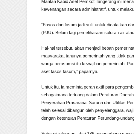
Mantan Kabid Aset Pemkot Tangerang ini menam
kewenangan secara administratif, untuk melak
“Fasos dan fasum jadi sulit untuk dicatatkan 
(PJU). Belum lagi pemeliharaan saluran air atau
Hal-hal tersebut, akan menjadi beban pemerintah
masyarakat tahunya pemerintah yang tidak panda
warga berasumsi itu kewajiban pemerintah. Pa
aset fasos fasum,” paparnya.
Untuk itu, ia meminta peran aktif para penge
sebagaimana tertuang dalam Peraturan Daerah
Penyerahan Prasarana, Sarana dan Utilitas P
telah selesai dibangun oleh penyelenggara, wa
dengan ketentuan Peraturan Perundang-undan
Sebagai informasi, dari 186 pengembang yang