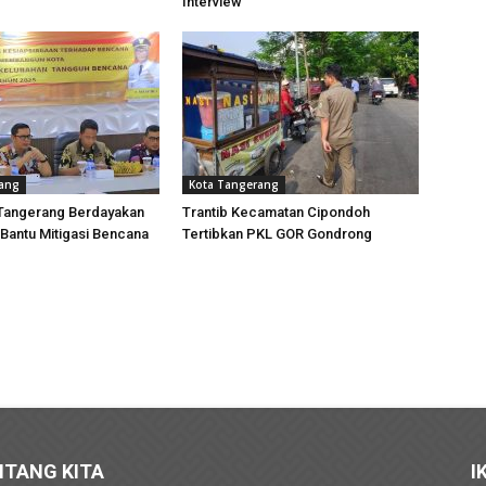
Interview
rang
Kota Tangerang
Tangerang Berdayakan
Trantib Kecamatan Cipondoh
 Bantu Mitigasi Bencana
Tertibkan PKL GOR Gondrong
NTANG KITA
I