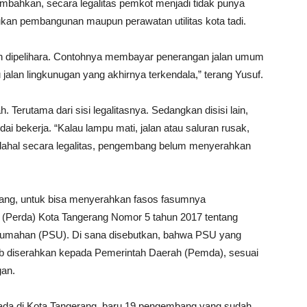
bahkan, secara legalitas pemkot menjadi tidak punya
ukan pembangunan maupun perawatan utilitas kota tadi.
dan dipelihara. Contohnya membayar penerangan jalan umum
 jalan lingkunugan yang akhirnya terkendala,” terang Yusuf.
. Terutama dari sisi legalitasnya. Sedangkan disisi lain,
i bekerja. “Kalau lampu mati, jalan atau saluran rusak,
dahal secara legalitas, pengembang belum menyerahkan
mbang, untuk bisa menyerahkan fasos fasumnya
 (Perda) Kota Tangerang Nomor 5 tahun 2017 tentang
erumahan (PSU). Di sana disebutkan, bahwa PSU yang
jib diserahkan kepada Pemerintah Daerah (Pemda), sesuai
gan.
 ada di Kota Tangerang, baru 19 pengembang yang sudah