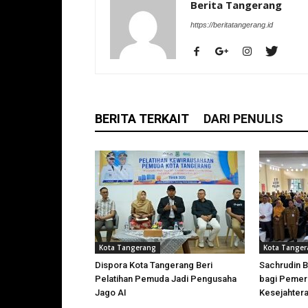
Berita Tangerang
https://beritatangerang.id
BERITA TERKAIT
DARI PENULIS
Kota Tangerang
Kota Tange
Dispora Kota Tangerang Beri
Sachrudin B
Pelatihan Pemuda Jadi Pengusaha
bagi Pemer
Jago AI
Kesejahtera