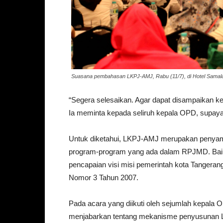
Suasana pembahasan LKPJ-AMJ, Rabu (11/7), di Hotel Samal
“Segera selesaikan. Agar dapat disampaikan ke
Ia meminta kepada seliruh kepala OPD, supay
Untuk diketahui, LKPJ-AMJ merupakan penyamp
program-program yang ada dalam RPJMD. Baik 
pencapaian visi misi pemerintah kota Tangera
Nomor 3 Tahun 2007.
Pada acara yang diikuti oleh sejumlah kepala 
menjabarkan tentang mekanisme penyusunan L