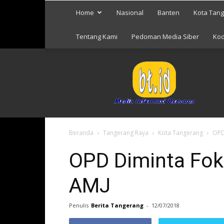
Home
Nasional
Banten
Kota Tan
Tentang Kami
Pedoman Media Siber
Kod
Berita
Tangerang
Beranda
Tangerang Raya
Kota Tangerang
OPD
OPD Diminta Fok
AMJ
Penulis
Berita Tangerang
-
12/07/2018