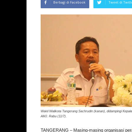
Berbagi di Facebook
Tweet di Twitt
Wakil Walikota Tangerang Sachrudin (kanan), didampingi Kepa
AMJ. Rabu (11/7).
TANGERANG – Masing-masing organisasi peran