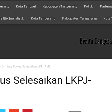
gerang
Kota Tangsel
Kabupaten Tangerang
Politik
Parlem
e Etik Jurnalistik
Kota Tangerang
Kabupaten Tangerang
Kota 
 Diminta Fokus Selesaikan LKPJ-AMJ
us Selesaikan LKPJ-