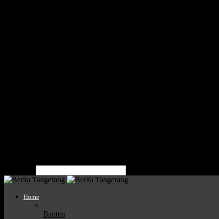
Home
Nasional
Banten
Kota Tangerang
Kota Tangsel
Kabupaten Tangerang
Politik
Parlemen
Pendidikan
Bisnis
Mitra
Tentang Kami
Pedoman Media Siber
Kode Etik Jurnalistik
Kota Tangerang
Kabupaten Tangerang
Kota Tangsel
pencarian
Home
Banten