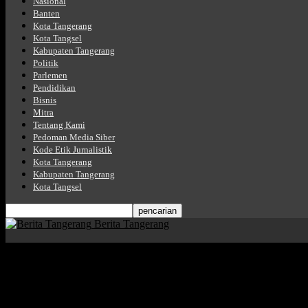
Nasional
Banten
Kota Tangerang
Kota Tangsel
Kabupaten Tangerang
Politik
Parlemen
Pendidikan
Bisnis
Mitra
Tentang Kami
Pedoman Media Siber
Kode Etik Jurnalistik
Kota Tangerang
Kabupaten Tangerang
Kota Tangsel
Berita Tangerang
Beranda
Label
Polres Metro Tangerang Kota
Label: Polres Metro Tangerang